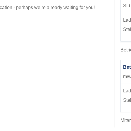
Std
ation - perhaps we’re already waiting for you!
Lad
Ste
Betri
Bet
m/w/
Lad
Ste
Mitar