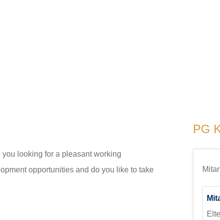
PG K
 you looking for a pleasant working
Mita
pment opportunities and do you like to take
Mit
Elt