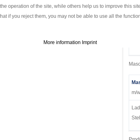
e operation of the site, while others help us to improve this si
Mit
t if you reject them, you may not be able to use all the functional
m/w/
Lad
More information
Imprint
Ste
Masc
Mas
m/w/
Lad
Ste
Produ