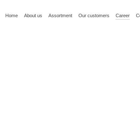
Home
About us
Assortment
Our customers
Career
C