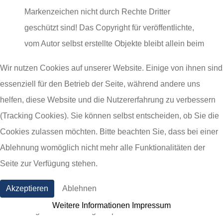
Markenzeichen nicht durch Rechte Dritter
geschützt sind! Das Copyright für veröffentlichte,
vom Autor selbst erstellte Objekte bleibt allein beim
Autor der Seiten. Eine Vervielfältigung oder
Wir nutzen Cookies auf unserer Website. Einige von ihnen sind
Verwendung solcher Grafiken, Tondokumente,
essenziell für den Betrieb der Seite, während andere uns
Videosequenzen und Texte in anderen
helfen, diese Website und die Nutzererfahrung zu verbessern
elektronischen oder gedruckten Publikationen ist
(Tracking Cookies). Sie können selbst entscheiden, ob Sie die
ohne ausdrückliche Zustimmung des Autors nicht
Cookies zulassen möchten. Bitte beachten Sie, dass bei einer
gestattet.
Ablehnung womöglich nicht mehr alle Funktionalitäten der
Seite zur Verfügung stehen.
4. Datenschutz
Akzeptieren
Ablehnen
Sofern innerhalb des Internetangebotes die
Weitere Informationen
Impressum
Möglichkeit zur Eingabe persönlicher oder